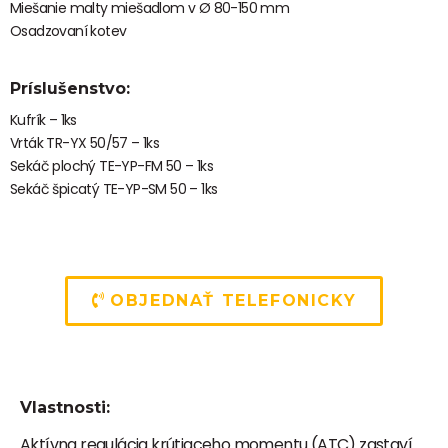
Miešanie malty miešadlom v Ø 80-150 mm
Osadzovaní kotev
Príslušenstvo:
Kufrík – 1ks
Vrták TR-YX 50/57 – 1ks
Sekáč plochý TE-YP-FM 50 – 1ks
Sekáč špicatý TE-YP-SM 50 – 1ks
OBJEDNAŤ TELEFONICKY
Vlastnosti:
Aktívna regulácia krútiaceho momentu (ATC) zastaví