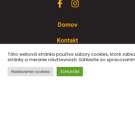
Domov
Kontakt
Táto webová stránka používa súbory cookies, ktoré zabe
Realizácie
stránky a meranie návštevnosti. Súhlasíte so spracovaní
Služby
Nastavenie cookies
SÚHLASÍM
Ochrana súkromia
Súbory cookie
Oznámenie o konaní volieb do PV