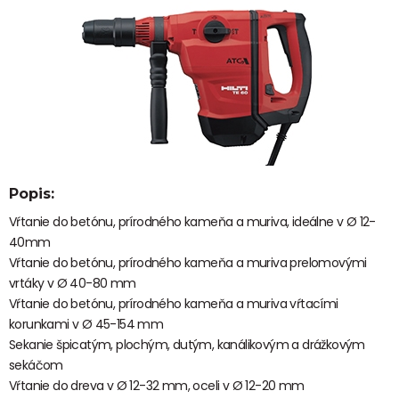
Popis:
Vŕtanie do betónu, prírodného kameňa a muriva, ideálne v Ø 12-
40mm
Vŕtanie do betónu, prírodného kameňa a muriva prelomovými
vrtáky v Ø 40-80 mm
Vŕtanie do betónu, prírodného kameňa a muriva vŕtacími
korunkami v Ø 45-154 mm
Sekanie špicatým, plochým, dutým, kanálikovým a drážkovým
sekáčom
Vŕtanie do dreva v Ø 12-32 mm, oceli v Ø 12-20 mm