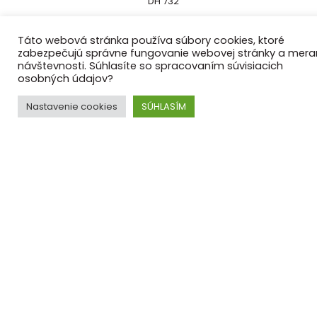
DH 732
Táto webová stránka používa súbory cookies, ktoré
4 hodiny
zabezpečujú správne fungovanie webovej stránky a mera
4,00€
návštevnosti. Súhlasíte so spracovaním súvisiacich
osobných údajov?
8 hodín
Nastavenie cookies
SÚHLASÍM
6,00€
24 hodín
8,00€
Víkend
12,00€
Kaucia
200,00 €