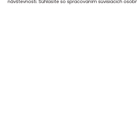
návštevnosti. Súhlasíte so spracovaním súvisiacich osob
Náradie
Výrobca
Vibračný pech
DYNAPAC
P
•
m
•
p
•