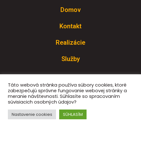
Domov
Kontakt
Realizácie
Služby
Ochrana súkromia
Táto webová stránka používa súbory cookies, ktoré
zabezpečujú správne fungovanie webovej stránky a
meranie návštevnosti. Súhlasíte so spracovaním
Súbory cookie
súvisiacich osobných údajov?
Oznámenie o konaní volieb do PV
Nastavenie cookies
SÚHLASÍM
+421 907 825 250