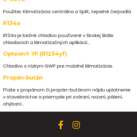
Použitie: Klimatizácia centrálna a Split, tepelné čerpadlá.
R134a
R134a je bežné chladivo používané v širokej škále
chladiacich a klimatizačných aplikácií…
Opteon® YF (R1234yf)
Chladivo s nízkym GWP pre mobilné klimatizácie.
Propán-bután
Fľaše s propánom či propán-butánom nájdu uplatnenie
v stavebníctve a priemysle pri zváraní, rezaní, pálení,
ohýbaní…